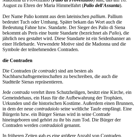
August zu Ehren der Maria Himmelfahrt (
Palio dell'Assunta
).
Der Name Palio kommt aus dem lateinischen
pallium
. Pallium
bedeutet Tuch oder Umhang. Später bekam das Wort auch die
Bedeutung Fahne bzw. Standarte. Der Sieger des Palio di Siena
bekommt als Preis eine bunte Standarte (bezeichnet als
Palio
), die
jährlich neu gestaltet wird. Diese Standarte ist ein Seidenbanner an
einer Hellebarde. Verwendete Motive sind die Madonna und die
Symbole der teilnehmenden Contraden.
die Contraden
Die Contraden (
le contrade
) sind am besten als
Nachbarschaftsgemeinschaften zu beschreiben, die auch die
Stadtteile Sienas repräsentieren.
Jede
contrada
verehrt ihren Schutzheiligen, besitzt eine Kirche, ein
Gemeindehaus, ein Haus für die Aufbewahrung der Trophäen,
Urkunden und die historischen Kostüme. Außerdem einen Brunnen,
in dem der neue
contradaiolo
seine weltliche Taufe empfängt. Eine
Bürgerin bzw. ein Bürger Sienas wird in seine Contrade
hineingeboren und gehört zu ihr bis zum Tod. Die Bürger der
Contraden werden
contradaioli
genannt.
In früheren Zeiten gab es eine größere Anzahl von Contraden.