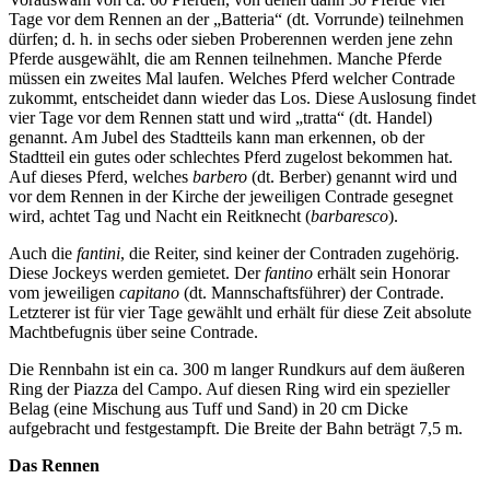
Tage vor dem Rennen an der „Batteria“ (dt. Vorrunde) teilnehmen
dürfen; d. h. in sechs oder sieben Proberennen werden jene zehn
Pferde ausgewählt, die am Rennen teilnehmen. Manche Pferde
müssen ein zweites Mal laufen. Welches Pferd welcher Contrade
zukommt, entscheidet dann wieder das Los. Diese Auslosung findet
vier Tage vor dem Rennen statt und wird „tratta“ (dt. Handel)
genannt. Am Jubel des Stadtteils kann man erkennen, ob der
Stadtteil ein gutes oder schlechtes Pferd zugelost bekommen hat.
Auf dieses Pferd, welches
barbero
(dt. Berber) genannt wird und
vor dem Rennen in der Kirche der jeweiligen Contrade gesegnet
wird, achtet Tag und Nacht ein Reitknecht (
barbaresco
).
Auch die
fantini
, die Reiter, sind keiner der Contraden zugehörig.
Diese Jockeys werden gemietet. Der
fantino
erhält sein Honorar
vom jeweiligen
capitano
(dt. Mannschaftsführer) der Contrade.
Letzterer ist für vier Tage gewählt und erhält für diese Zeit absolute
Machtbefugnis über seine Contrade.
Die Rennbahn ist ein ca. 300 m langer Rundkurs auf dem äußeren
Ring der Piazza del Campo. Auf diesen Ring wird ein spezieller
Belag (eine Mischung aus Tuff und Sand) in 20 cm Dicke
aufgebracht und festgestampft. Die Breite der Bahn beträgt 7,5 m.
Das Rennen