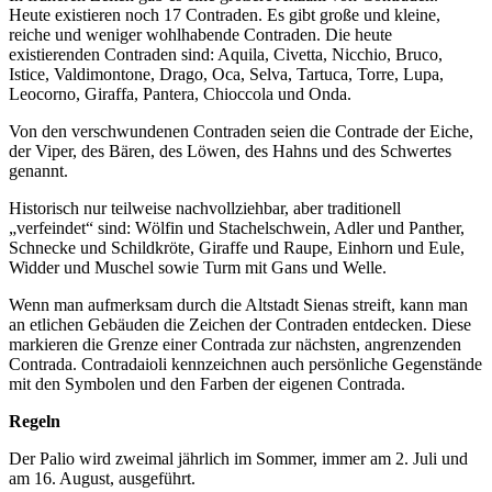
Heute existieren noch 17 Contraden. Es gibt große und kleine,
reiche und weniger wohlhabende Contraden. Die heute
existierenden Contraden sind: Aquila, Civetta, Nicchio, Bruco,
Istice, Valdimontone, Drago, Oca, Selva, Tartuca, Torre, Lupa,
Leocorno, Giraffa, Pantera, Chioccola und Onda.
Von den verschwundenen Contraden seien die Contrade der Eiche,
der Viper, des Bären, des Löwen, des Hahns und des Schwertes
genannt.
Historisch nur teilweise nachvollziehbar, aber traditionell
„verfeindet“ sind: Wölfin und Stachelschwein, Adler und Panther,
Schnecke und Schildkröte, Giraffe und Raupe, Einhorn und Eule,
Widder und Muschel sowie Turm mit Gans und Welle.
Wenn man aufmerksam durch die Altstadt Sienas streift, kann man
an etlichen Gebäuden die Zeichen der Contraden entdecken. Diese
markieren die Grenze einer Contrada zur nächsten, angrenzenden
Contrada. Contradaioli kennzeichnen auch persönliche Gegenstände
mit den Symbolen und den Farben der eigenen Contrada.
Regeln
Der Palio wird zweimal jährlich im Sommer, immer am 2. Juli und
am 16. August, ausgeführt.