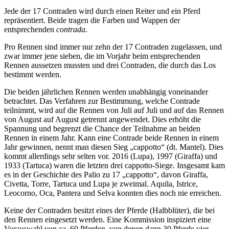
Jede der 17 Contraden wird durch einen Reiter und ein Pferd
repräsentiert. Beide tragen die Farben und Wappen der
entsprechenden
contrada
.
Pro Rennen sind immer nur zehn der 17 Contraden zugelassen, und
zwar immer jene sieben, die im Vorjahr beim entsprechenden
Rennen aussetzen mussten und drei Contraden, die durch das Los
bestimmt werden.
Die beiden jährlichen Rennen werden unabhängig voneinander
betrachtet. Das Verfahren zur Bestimmung, welche Contrade
teilnimmt, wird auf die Rennen von Juli auf Juli und auf das Rennen
von August auf August getrennt angewendet. Dies erhöht die
Spannung und begrenzt die Chance der Teilnahme an beiden
Rennen in einem Jahr. Kann eine Contrade beide Rennen in einem
Jahr gewinnen, nennt man diesen Sieg „cappotto“ (dt. Mantel). Dies
kommt allerdings sehr selten vor. 2016 (Lupa), 1997 (Giraffa) und
1933 (Tartuca) waren die letzten drei cappotto-Siege. Insgesamt kam
es in der Geschichte des Palio zu 17 „cappotto“, davon Giraffa,
Civetta, Torre, Tartuca und Lupa je zweimal. Aquila, Istrice,
Leocorno, Oca, Pantera und Selva konnten dies noch nie erreichen.
Keine der Contraden besitzt eines der Pferde (Halbblüter), die bei
den Rennen eingesetzt werden. Eine Kommission inspiziert eine
Vorauswahl von ca. 60 Pferden, von denen dann 30 Pferde vier