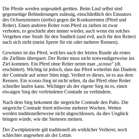
Die Pferde werden ungesattelt geritten. Beim Lauf selbst sind
gegenseitige Behinderungen zulässig, einschließlich des Einsatzes
des Ochsenziemers (nerbo) gegen die Konkurrenten (Pferd und
Reiter). Einen anderen Reiter vom Pferd zu ziehen ist zwar
verboten, es geschieht aber immer wieder, auch wenn ein solches
Vergehen eine Strafe für den Stadtteil (und evtl. auch für den Reiter)
nach sich zieht (meist Sperre für ein oder mehrere Rennen).
Gewinner ist das Pferd, welches nach der letzten Runde als erstes
die Ziellinie überquert. Der Reiter muss nicht notwendigerweise ins
Ziel kommen. Ein Pferd ohne Reiter nennt man „scosso“ (dt.
erschüttert). Wichtig ist jedoch, dass das Pferd weiterhin das Diadem
der Contrade auf seiner Stirn trägt. Verliert es dieses, ist es aus dem
Rennen. Ein scosso-Sieg ist nicht selten, da das Pferd ohne Reiter
schneller laufen kann. Wichtiger als der eigene Sieg ist es, einen
etwaigen Sieg der verfeindeten Contrade zu verhindern.
Nach dem Sieg bekommt die siegreiche Contrade den Palio. Die
siegreiche Contrade feiert teilweise mehrere Wochen. Wetten
werden traditionellerweise nicht abgeschlossen, da dies Unglück
bringen würde, wie die Sienesen meinen.
Der Zweitplatzierte gilt traditionell als wirklicher Verlierer, noch
schlechter angesehen als der Letzte.