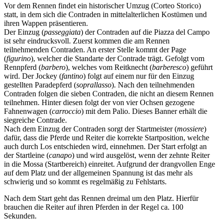
Vor dem Rennen findet ein historischer Umzug (Corteo Storico)
statt, in dem sich die Contraden in mittelalterlichen Kostümen und
ihren Wappen präsentieren.
Der Einzug (
passeggiata
) der Contraden auf die Piazza del Campo
ist sehr eindrucksvoll. Zuerst kommen die am Rennen
teilnehmenden Contraden. An erster Stelle kommt der Page
(
figurino
), welcher die Standarte der Contrade trägt. Gefolgt vom
Rennpferd (
barbero
), welches vom Reitknecht (
barberesco
) geführt
wird. Der Jockey (
fantino
) folgt auf einem nur für den Einzug
gestellten Paradepferd (
soprallasso
). Nach den teilnehmenden
Contraden folgen die sieben Contraden, die nicht an diesem Rennen
teilnehmen. Hinter diesen folgt der von vier Ochsen gezogene
Fahnenwagen (
carroccio
) mit dem Palio. Dieses Banner erhält die
siegreiche Contrade.
Nach dem Einzug der Contraden sorgt der Startmeister (
mossiere
)
dafür, dass die Pferde und Reiter die korrekte Startposition, welche
auch durch Los entschieden wird, einnehmen. Der Start erfolgt an
der Startleine (
canapo
) und wird ausgelöst, wenn der zehnte Reiter
in die Mossa (Startbereich) einreitet. Aufgrund der drangvollen Enge
auf dem Platz und der allgemeinen Spannung ist das mehr als
schwierig und so kommt es regelmäßig zu Fehlstarts.
Nach dem Start geht das Rennen dreimal um den Platz. Hierfür
brauchen die Reiter auf ihren Pferden in der Regel ca. 100
Sekunden.