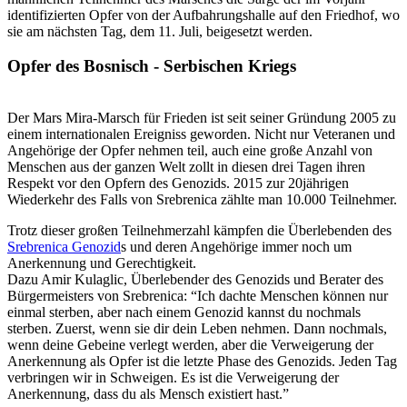
identifizierten Opfer von der Aufbahrungshalle auf den Friedhof, wo
sie am nächsten Tag, dem 11. Juli, beigesetzt werden.
Opfer des Bosnisch - Serbischen Kriegs
Der Mars Mira-Marsch für Frieden ist seit seiner Gründung 2005 zu
einem internationalen Ereigniss geworden. Nicht nur Veteranen und
Angehörige der Opfer nehmen teil, auch eine große Anzahl von
Menschen aus der ganzen Welt zollt in diesen drei Tagen ihren
Respekt vor den Opfern des Genozids. 2015 zur 20jährigen
Wiederkehr des Falls von Srebrenica zählte man 10.000 Teilnehmer.
Trotz dieser großen Teilnehmerzahl kämpfen die Überlebenden des
Srebrenica Genozid
s und deren Angehörige immer noch um
Anerkennung und Gerechtigkeit.
Dazu Amir Kulaglic, Überlebender des Genozids und Berater des
Bürgermeisters von Srebrenica: “Ich dachte Menschen können nur
einmal sterben, aber nach einem Genozid kannst du nochmals
sterben. Zuerst, wenn sie dir dein Leben nehmen. Dann nochmals,
wenn deine Gebeine verlegt werden, aber die Verweigerung der
Anerkennung als Opfer ist die letzte Phase des Genozids. Jeden Tag
verbringen wir in Schweigen. Es ist die Verweigerung der
Anerkennung, dass du als Mensch existiert hast.”