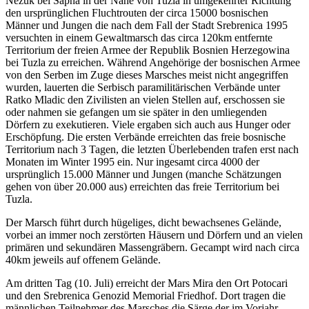
Nezuk bei Sapna in der Nähe von Tuzla in umgekehrter Richtung
den ursprünglichen Fluchtrouten der circa 15000 bosnischen
Männer und Jungen die nach dem Fall der Stadt Srebrenica 1995
versuchten in einem Gewaltmarsch das circa 120km entfernte
Territorium der freien Armee der Republik Bosnien Herzegowina
bei Tuzla zu erreichen. Während Angehörige der bosnischen Armee
von den Serben im Zuge dieses Marsches meist nicht angegriffen
wurden, lauerten die Serbisch paramilitärischen Verbände unter
Ratko Mladic den Zivilisten an vielen Stellen auf, erschossen sie
oder nahmen sie gefangen um sie später in den umliegenden
Dörfern zu exekutieren. Viele ergaben sich auch aus Hunger oder
Erschöpfung. Die ersten Verbände erreichten das freie bosnische
Territorium nach 3 Tagen, die letzten Überlebenden trafen erst nach
Monaten im Winter 1995 ein. Nur ingesamt circa 4000 der
ursprünglich 15.000 Männer und Jungen (manche Schätzungen
gehen von über 20.000 aus) erreichten das freie Territorium bei
Tuzla.
Der Marsch führt durch hügeliges, dicht bewachsenes Gelände,
vorbei an immer noch zerstörten Häusern und Dörfern und an vielen
primären und sekundären Massengräbern. Gecampt wird nach circa
40km jeweils auf offenem Gelände.
Am dritten Tag (10. Juli) erreicht der Mars Mira den Ort Potocari
und den Srebrenica Genozid Memorial Friedhof. Dort tragen die
männlichen Teilnehmer des Marsches die Särge der im Vorjahr