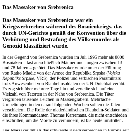
Das Massaker von Srebrenica
Das
Massaker von Srebrenica
war ein
Kriegsverbrechen während des Bosnienkriegs, das
durch UN-Gerichte gemäß der Konvention über die
Verhütung und Bestrafung des Völkermordes als
Genozid klassifiziert wurde.
In der Gegend von Srebrenica wurden im Juli 1995 mehr als 8000
Bosniaken – fast ausschließlich Männer und Jungen zwischen 13
und 78 Jahren – getötet. Das Massaker wurde unter der Führung
von Ratko Mladic von der Armee der Republika Srpska (
Vojska
Republike Srpske
, VRS), der Polizei und serbischen Paramilitärs
trotz Anwesenheit von
Blauhelmsoldaten
der UN Dutchbat verübt.
Es zog sich über mehrere Tage hin und verteilte sich auf eine
Vielzahl von Tatorten in der Nähe von Srebrenica. Die Täter
vergruben tausende Leichen in Massengräbern. Mehrfache
Umbettungen in den darauf folgenden Wochen sollten die Taten
verschleiern. Die Rolle der niederländischen Blauhelm-Soldaten und
die ihres Kommandanten Thomas Karremans, die nicht entschieden
einschritten, um die Morde zu verhindern, ist bis heute umstritten.
Das Massaker gilt als das schwerste Kriegsverbrechen in Europa seit