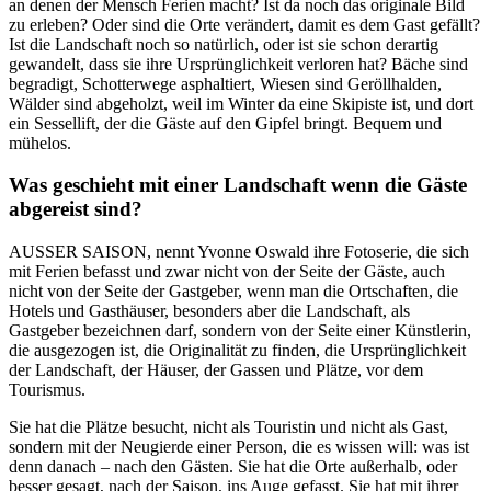
an denen der Mensch Ferien macht? Ist da noch das originale Bild
zu erleben? Oder sind die Orte verändert, damit es dem Gast gefällt?
Ist die Landschaft noch so natürlich, oder ist sie schon derartig
gewandelt, dass sie ihre Ursprünglichkeit verloren hat? Bäche sind
begradigt, Schotterwege asphaltiert, Wiesen sind Geröllhalden,
Wälder sind abgeholzt, weil im Winter da eine Skipiste ist, und dort
ein Sessellift, der die Gäste auf den Gipfel bringt. Bequem und
mühelos.
Was geschieht mit einer Landschaft wenn die Gäste
abgereist sind?
AUSSER SAISON, nennt Yvonne Oswald ihre Fotoserie, die sich
mit Ferien befasst und zwar nicht von der Seite der Gäste, auch
nicht von der Seite der Gastgeber, wenn man die Ortschaften, die
Hotels und Gasthäuser, besonders aber die Landschaft, als
Gastgeber bezeichnen darf, sondern von der Seite einer Künstlerin,
die ausgezogen ist, die Originalität zu finden, die Ursprünglichkeit
der Landschaft, der Häuser, der Gassen und Plätze, vor dem
Tourismus.
Sie hat die Plätze besucht, nicht als Touristin und nicht als Gast,
sondern mit der Neugierde einer Person, die es wissen will: was ist
denn danach – nach den Gästen. Sie hat die Orte außerhalb, oder
besser gesagt, nach der Saison, ins Auge gefasst. Sie hat mit ihrer