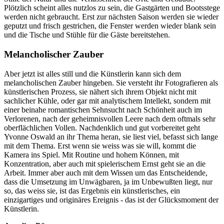
Plötzlich scheint alles nutzlos zu sein, die Gastgärten und Bootsstege
werden nicht gebraucht. Erst zur nächsten Saison werden sie wieder
geputzt und frisch gestrichen, die Fenster werden wieder blank sein
und die Tische und Stühle für die Gäste bereitstehen.
Melancholischer Zauber
Aber jetzt ist alles still und die Künstlerin kann sich dem
melancholischen Zauber hingeben. Sie versteht ihr Fotografieren als
künstlerischen Prozess, sie nähert sich ihrem Objekt nicht mit
sachlicher Kühle, oder gar mit analytischem Intellekt, sondern mit
einer beinahe romantischen Sehnsucht nach Schönheit auch im
Verlorenen, nach der geheimnisvollen Leere nach dem oftmals sehr
oberflächlichen Vollen. Nachdenklich und gut vorbereitet geht
Yvonne Oswald an ihr Thema heran, sie liest viel, befasst sich lange
mit dem Thema. Erst wenn sie weiss was sie will, kommt die
Kamera ins Spiel. Mit Routine und hohem Können, mit
Konzentration, aber auch mit spielerischem Ernst geht sie an die
Arbeit. Immer aber auch mit dem Wissen um das Entscheidende,
dass die Umsetzung im Unwägbaren, ja im Unbewußten liegt, nur
so, das weiss sie, ist das Ergebnis ein künstlerisches, ein
einzigartiges und originäres Ereignis - das ist der Glücksmoment der
Künstlerin.