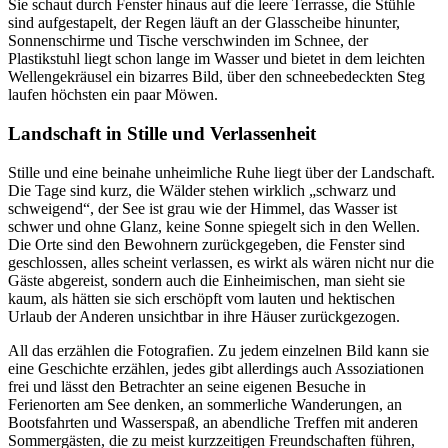
Sie schaut durch Fenster hinaus auf die leere Terrasse, die Stühle
sind aufgestapelt, der Regen läuft an der Glasscheibe hinunter,
Sonnenschirme und Tische verschwinden im Schnee, der
Plastikstuhl liegt schon lange im Wasser und bietet in dem leichten
Wellengekräusel ein bizarres Bild, über den schneebedeckten Steg
laufen höchsten ein paar Möwen.
Landschaft in Stille und Verlassenheit
Stille und eine beinahe unheimliche Ruhe liegt über der Landschaft.
Die Tage sind kurz, die Wälder stehen wirklich „schwarz und
schweigend“, der See ist grau wie der Himmel, das Wasser ist
schwer und ohne Glanz, keine Sonne spiegelt sich in den Wellen.
Die Orte sind den Bewohnern zurückgegeben, die Fenster sind
geschlossen, alles scheint verlassen, es wirkt als wären nicht nur die
Gäste abgereist, sondern auch die Einheimischen, man sieht sie
kaum, als hätten sie sich erschöpft vom lauten und hektischen
Urlaub der Anderen unsichtbar in ihre Häuser zurückgezogen.
All das erzählen die Fotografien. Zu jedem einzelnen Bild kann sie
eine Geschichte erzählen, jedes gibt allerdings auch Assoziationen
frei und lässt den Betrachter an seine eigenen Besuche in
Ferienorten am See denken, an sommerliche Wanderungen, an
Bootsfahrten und Wasserspaß, an abendliche Treffen mit anderen
Sommergästen, die zu meist kurzzeitigen Freundschaften führen,