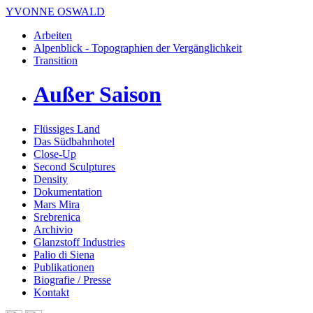
YVONNE OSWALD
Arbeiten
Alpenblick - Topographien der Vergänglichkeit
Transition
Außer Saison
Flüssiges Land
Das Südbahnhotel
Close-Up
Second Sculptures
Density
Dokumentation
Mars Mira
Srebrenica
Archivio
Glanzstoff Industries
Palio di Siena
Publikationen
Biografie / Presse
Kontakt