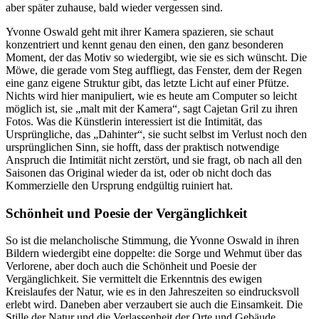
aber später zuhause, bald wieder vergessen sind.
Yvonne Oswald geht mit ihrer Kamera spazieren, sie schaut
konzentriert und kennt genau den einen, den ganz besonderen
Moment, der das Motiv so wiedergibt, wie sie es sich wünscht. Die
Möwe, die gerade vom Steg auffliegt, das Fenster, dem der Regen
eine ganz eigene Struktur gibt, das letzte Licht auf einer Pfütze.
Nichts wird hier manipuliert, wie es heute am Computer so leicht
möglich ist, sie „malt mit der Kamera“, sagt Cajetan Gril zu ihren
Fotos. Was die Künstlerin interessiert ist die Intimität, das
Ursprüngliche, das „Dahinter“, sie sucht selbst im Verlust noch den
ursprünglichen Sinn, sie hofft, dass der praktisch notwendige
Anspruch die Intimität nicht zerstört, und sie fragt, ob nach all den
Saisonen das Original wieder da ist, oder ob nicht doch das
Kommerzielle den Ursprung endgültig ruiniert hat.
Schönheit und Poesie der Vergänglichkeit
So ist die melancholische Stimmung, die Yvonne Oswald in ihren
Bildern wiedergibt eine doppelte: die Sorge und Wehmut über das
Verlorene, aber doch auch die Schönheit und Poesie der
Vergänglichkeit. Sie vermittelt die Erkenntnis des ewigen
Kreislaufes der Natur, wie es in den Jahreszeiten so eindrucksvoll
erlebt wird. Daneben aber verzaubert sie auch die Einsamkeit. Die
Stille der Natur und die Verlassenheit der Orte und Gebäude.