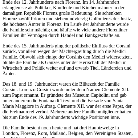
Ende des 12. Jahrhunderts nach Florenz. Im 14. Jahrhundert
erlangten sie als Politiker, Kaufleute und Kirchenmänner in der
damaligen Republik Florenz große Bedeutung. Sie schenkten
Florenz zwölf Prioren und siebenundvierzig Galfonieres der Justiz,
die höchsten Ämter in Florenz. Im Laufe der Jahrhunderte wurde
die Familie sehr mächtig und häufte wie viele andere Florentiner
Familien ihr Vermögen durch Handel und Bankgeschäfte an.
Ende des 15. Jahrhunderts ging der politische Einfluss der Corsini
zurück, vor allem wegen der Machtergreifung durch die Medici-
Familie. Obwohl sich einige der Corsinis den Medici widersetzten,
blühte die Familie als Ganzes unter der Herrschaft der Medici in
Wirtschaft und Politik weiter auf und erwarb Titel, Ländereien und
Ämter.
Das 18. und 19. Jahrhundert waren die Blütezeit der Familie
Corsini. Lorenzo Corsini wurde unter dem Namen Clemente XII.
zum Papst ernannt. Er gründete das Museum Capitolini und gab
unter anderem die Fontana di Trevi und die Fassade von Santa
Maria Maggiore in Auftrag. Clemente XII. war der erste Papst, der
die Freimaurerei verbot. Mehrere andere Familienmitglieder hatten
bis zum Ende des 19. Jahrhunderts wichtige Positionen inne.
Die Familie besteht noch heute und hat drei Hauptzweige in
London, Florenz, Rom, Mailand, Belgien, den Vereinigten Staaten,